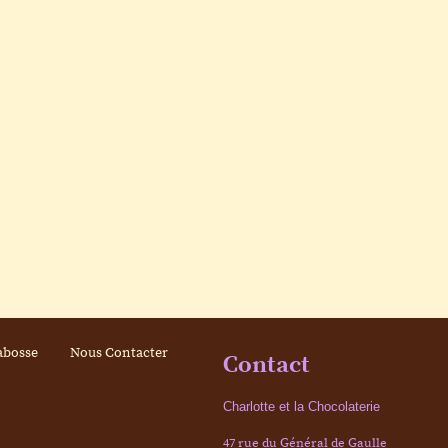
abosse
Nous Contacter
Contact
Charlotte et la Chocolaterie
47 rue du Général de Gaulle